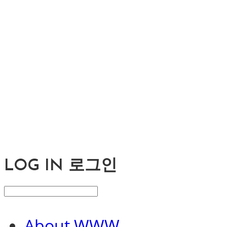
LOG IN
로그인
About WWW