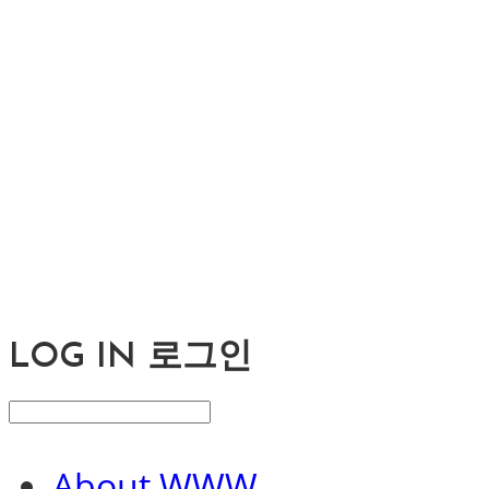
LOG IN
로그인
About WWW