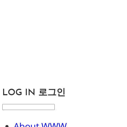
LOG IN
로그인
About WWW