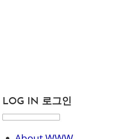
LOG IN
로그인
About WWW