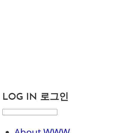
LOG IN
로그인
About WWW