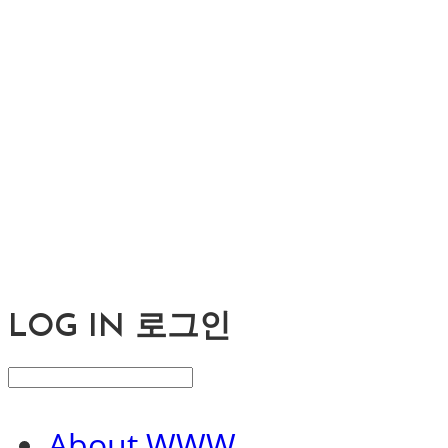
LOG IN
로그인
About WWW