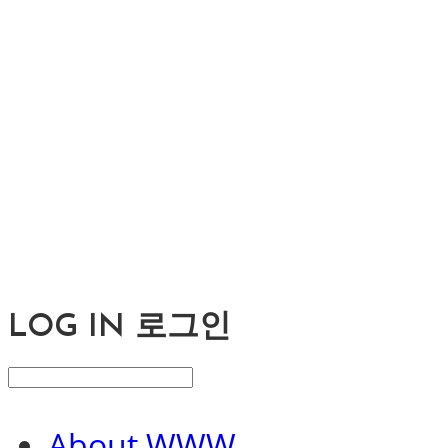
LOG IN
로그인
About WWW